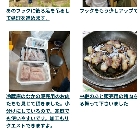
あのフックに後ろ足を吊るし
フックをもう少しアップ
て処理を進めます。
冷蔵庫のなかの販売用のお肉
中継のあと販売用の猪肉
たちも見せて頂きました。小
る舞って下さいました
分けにしているので、家庭で
も使いやすいです。加工もリ
クエストできますよ。