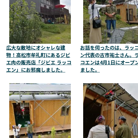
広大な敷地にオシャレな建
お話を伺ったのは、ラッ
物！高松市牟礼町にあるジビ
ン代表の古市祐士さん。
エ肉の販売店「ジビエ ラッコ
コエンは4月1日にオープ
エン」にお邪魔しました。
ました。