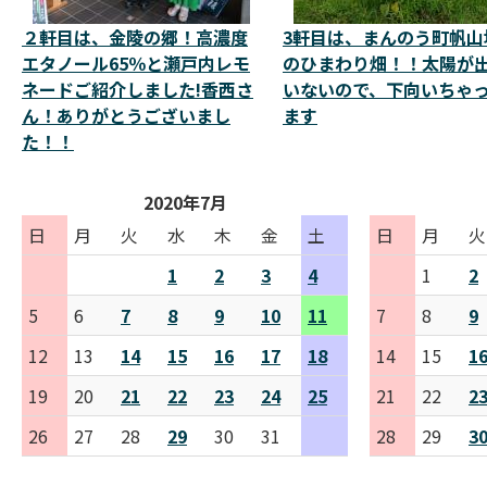
２軒目は、金陵の郷！高濃度
3軒目は、まんのう町帆山
エタノール65％と瀬戸内レモ
のひまわり畑！！太陽が
ネードご紹介しました!香西さ
いないので、下向いちゃ
ん！ありがとうございまし
ます
た！！
2020年7月
日
月
火
水
木
金
土
日
月
火
1
2
3
4
1
2
5
6
7
8
9
10
11
7
8
9
12
13
14
15
16
17
18
14
15
1
19
20
21
22
23
24
25
21
22
2
26
27
28
29
30
31
28
29
3