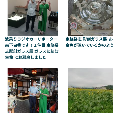
波乗りラジオカーリポーター
東條裕志 彫刻ガラス展 ま
森下由香です！１件目 東條裕
金魚が泳いでいるかのよ
志彫刻ガラス展 ガラスに刻む
生命 にお邪魔しました