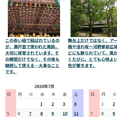
この赤い紐で結ばれているの
舞台上だけではなく、ア
が、瀬戸芸で使われた風鈴。
橋や流れ坂～河野家前広
大切に保管されています。そ
どにも飾られていて、風
の瞬間だけでなく、その後も
くたびに、とても心地よ
継続して使える…大事なこと
色が響きます。
です。
2020年7月
日
月
火
水
木
金
土
日
月
火
1
2
3
4
1
2
5
6
7
8
9
10
11
7
8
9