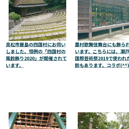
高松市屋島の四国村にお伺い
農村歌舞伎舞台にも飾ら
しました。恒例の「四国村の
います。こちらには、瀬
風鈴飾り2020」が開催されて
国際芸術祭2019で使われ
います。
鈴もあります。コラボ(^^