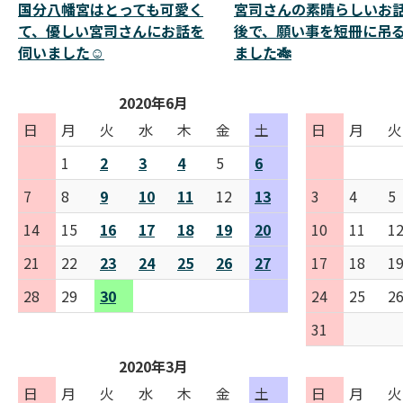
国分八幡宮はとっても可愛く
宮司さんの素晴らしいお
て、優しい宮司さんにお話を
後で、願い事を短冊に吊
伺いました☺️
ました🎋
2020年6月
日
月
火
水
木
金
土
日
月
火
1
2
3
4
5
6
7
8
9
10
11
12
13
3
4
5
14
15
16
17
18
19
20
10
11
1
21
22
23
24
25
26
27
17
18
1
28
29
30
24
25
2
31
2020年3月
日
月
火
水
木
金
土
日
月
火