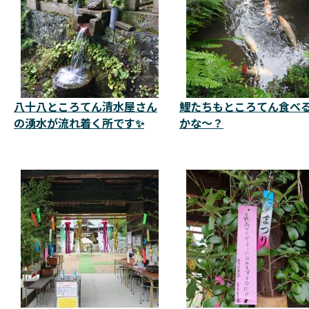
八十八ところてん清水屋さん
鯉たちもところてん食べ
の湧水が流れ着く所です✨
かな～？