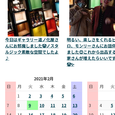
今日はギャラリー道ノ化屋さ
明るい、楽しさをくれる
んにお邪魔しました🤡ノスタ
ロ、モンリーさんにお話
ルジック素敵な空間でしたよ
ました😊これから出品す
♪
家さんが増えたらいいで
🤡✨
2021年2月
日
月
火
水
木
金
土
日
月
火
1
2
3
4
5
6
7
8
9
10
11
12
13
3
4
5
14
15
16
17
18
19
20
10
11
1