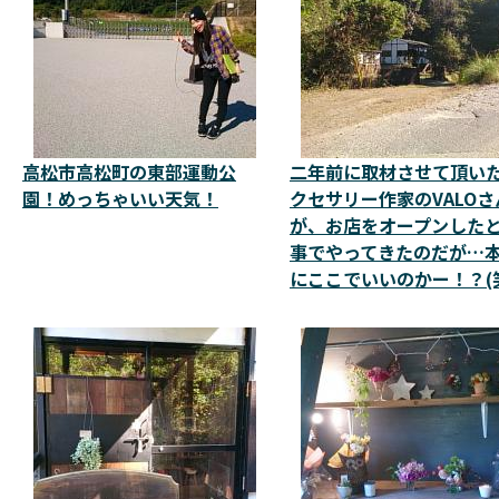
高松市高松町の東部運動公
二年前に取材させて頂い
園！めっちゃいい天気！
クセサリー作家のVALOさ
が、お店をオープンした
事でやってきたのだが…
にここでいいのかー！？(