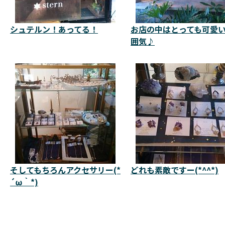
シュテルン！あってる！
お店の中はとっても可愛
囲気♪
そしてもちろんアクセサリー(*
どれも素敵ですー(*^^*)
´ω｀*)