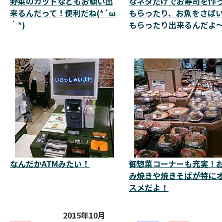
野菜のカットなどもお願い出
なネタだけでお寿司を作
来るんだって！便利だね(*´ω
もらったり、お魚をさば
｀*)
もらったり出来るんだよ
なんだかATMみたい！
御惣菜コーナーも充実！
み焼きや焼きそばが特に
スメだよ！
2015年10月