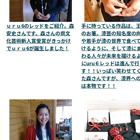
ｕｒｕ6のレッドをご紹介。森
手に持っている作品は、
安史さんです。森さんの県文
のお箸。漆芸の知名度の
化芸術新人賞受賞がきっかけ
や若手が漆の世界で食べ
でｕｒｕ6が誕生しました！
けるように、そして漆に
わる人々が未来を描ける
にuru６レッドは進んで
す！！いっぱい笑わせて
た森さんですが、漆界へ
は本物です！！