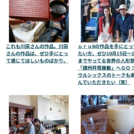
これも川田さんの作品。川田
ｕｒｕ6の作品を手にとっ
さんの作品は、ぜひ手にとっ
たい方。ぜひ10月15日～1
て感じてほしいものばかり。
までやってる世界の人形
「讃州井筒屋敷」へＧＯ
ウルシックスのトークも
んでいただきたい（笑）