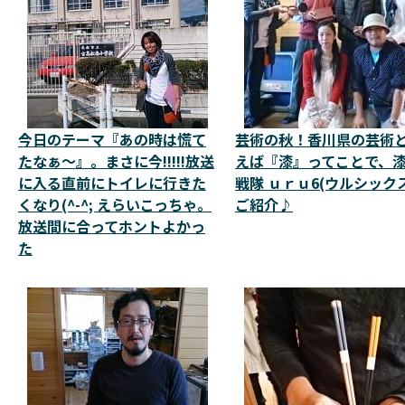
今日のテーマ『あの時は慌て
芸術の秋！香川県の芸術
たなぁ～』。まさに今!!!!!放送
えば『漆』ってことで、
に入る直前にトイレに行きた
戦隊 ｕｒｕ6(ウルシック
くなり(^-^; えらいこっちゃ。
ご紹介♪
放送間に合ってホントよかっ
た