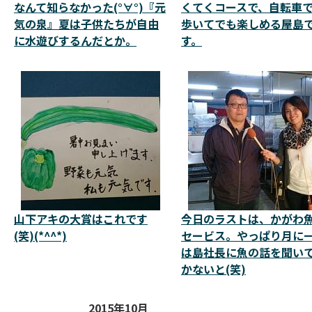
なんて知らなかった(°∀°)『元
くてくコースで、自転車
気の泉』夏は子供たちが自由
歩いてでも楽しめる屋島
に水遊びするんだとか。
す。
山下アキの大賞はこれです
今日のラストは、かがわ
(笑)(*^^*)
セービス。やっぱり月に
は島社長に魚の話を聞い
かないと(笑)
2015年10月