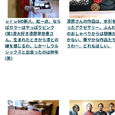
ｕｒｕ6の新人、紅一点。なら
漆原さんの作品は、水引
ばカラーはやっぱりピンク
ったアクセサリー。ふん
(笑)漆大好き漆原早奈恵さ
のおしゃべりからは想像
ん。生まれたときから漆との
かない、華やかな作品た
縁を感じるわ。しか～しウル
うわー、どれもほしい。
シックスと出会ったのは昨年
(笑)