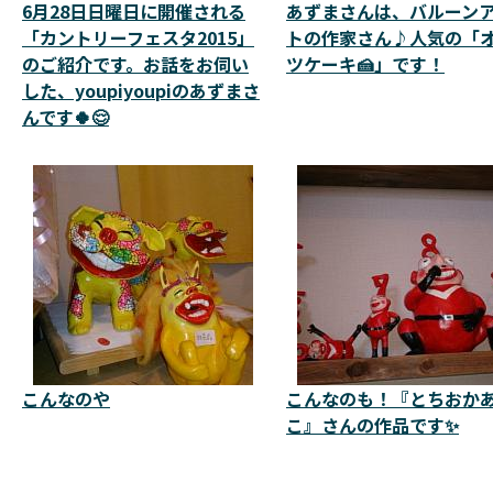
6月28日日曜日に開催される
あずまさんは、バルーン
「カントリーフェスタ2015」
トの作家さん♪人気の「
のご紹介です。お話をお伺い
ツケーキ🍰」です！
した、youpiyoupiのあずまさ
んです🍀😌
こんなのや
こんなのも！『とちおか
こ』さんの作品です✨