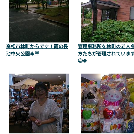
高松市林町からです！雨の長
管理事務所を林町の老人
池中央公園🎄☔
方たちが管理されています
😌🍀