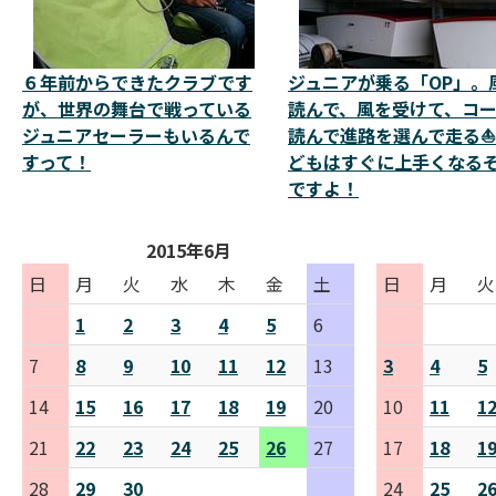
６年前からできたクラブです
ジュニアが乗る「OP」。
が、世界の舞台で戦っている
読んで、風を受けて、コ
ジュニアセーラーもいるんで
読んで進路を選んで走る⛵
すって！
どもはすぐに上手くなる
ですよ！
2015年6月
日
月
火
水
木
金
土
日
月
火
1
2
3
4
5
6
7
8
9
10
11
12
13
3
4
5
14
15
16
17
18
19
20
10
11
1
21
22
23
24
25
26
27
17
18
1
28
29
30
24
25
2