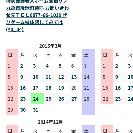
特別養護老人ホーム宝樹リノ
丸亀市綾歌町栗熊 お問い合わ
せ先ＴＥＬ0877ｰ86ｰ1010 ぜ
ひゲーム機体感してみては
(^0_0^)
2015年3月
日
月
火
水
木
金
土
日
月
火
1
2
3
4
5
6
7
1
2
3
8
9
10
11
12
13
14
8
9
1
15
16
17
18
19
20
21
15
16
1
22
23
24
25
26
27
28
22
23
2
29
30
31
2014年12月
日
月
火
水
木
金
土
日
月
火