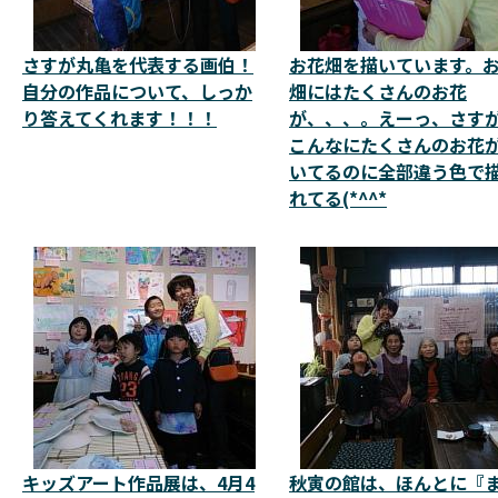
さすが丸亀を代表する画伯！
お花畑を描いています。
自分の作品について、しっか
畑にはたくさんのお花
り答えてくれます！！！
が、、、。えーっ、さす
こんなにたくさんのお花
いてるのに全部違う色で
れてる(*^^*
キッズアート作品展は、4月4
秋寅の館は、ほんとに『