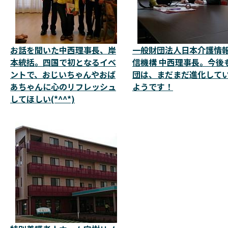
お話を聞いた中西理事長、岸
一般財団法人日本介護情
本統括。四国で初となるイベ
信機構 中西理事長。今後
ントで、おじいちゃんやおば
団は、まだまだ進化して
あちゃんに心のリフレッシュ
ようです！
してほしい(*^^*)