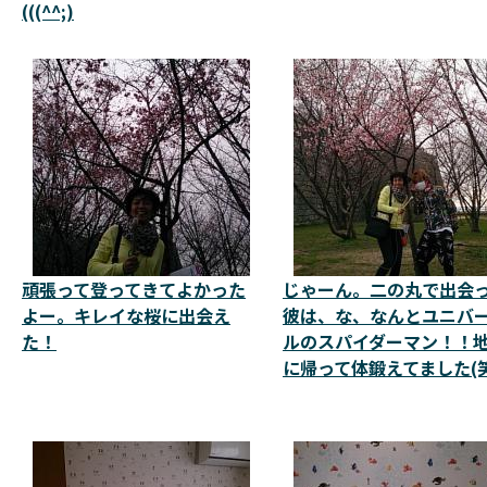
(((^^;)
頑張って登ってきてよかった
じゃーん。二の丸で出会
よー。キレイな桜に出会え
彼は、な、なんとユニバ
た！
ルのスパイダーマン！！
に帰って体鍛えてました(笑