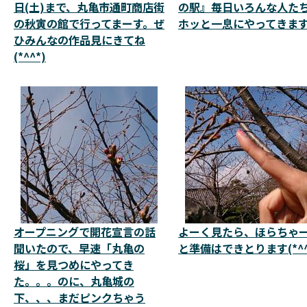
日(土)まで、丸亀市通町商店街
の駅』毎日いろんな人た
の秋寅の館で行ってまーす。ぜ
ホッと一息にやってきま
ひみんなの作品見にきてね
(*^^*)
オープニングで開花宣言の話
よーく見たら、ほらちゃ
聞いたので、早速「丸亀の
と準備はできとります(*^^
桜」を見つめにやってき
た。。。のに、丸亀城の
下、、、まだピンクちゃう