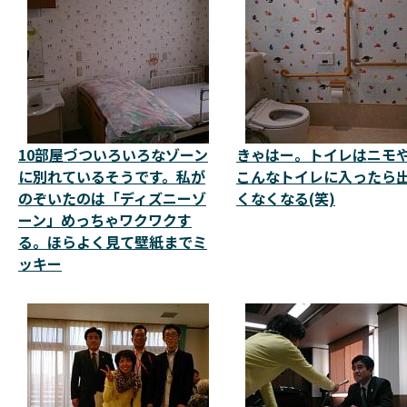
10部屋づついろいろなゾーン
きゃはー。トイレはニモ
に別れているそうです。私が
こんなトイレに入ったら
のぞいたのは「ディズニーゾ
くなくなる(笑)
ーン」めっちゃワクワクす
る。ほらよく見て壁紙までミ
ッキー