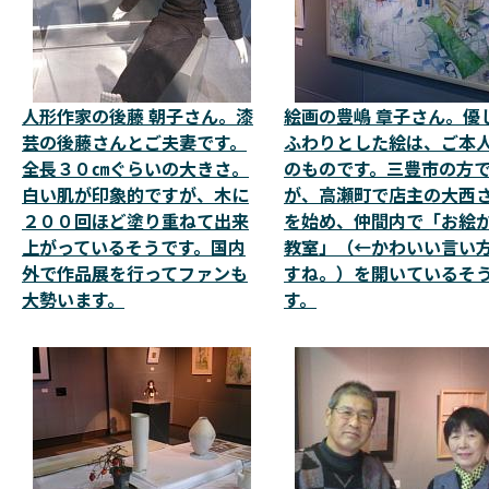
人形作家の後藤 朝子さん。漆
絵画の豊嶋 章子さん。優
芸の後藤さんとご夫妻です。
ふわりとした絵は、ご本
全長３０㎝ぐらいの大きさ。
のものです。三豊市の方
白い肌が印象的ですが、木に
が、高瀬町で店主の大西
２００回ほど塗り重ねて出来
を始め、仲間内で「お絵
上がっているそうです。国内
教室」（←かわいい言い
外で作品展を行ってファンも
すね。）を開いているそ
大勢います。
す。