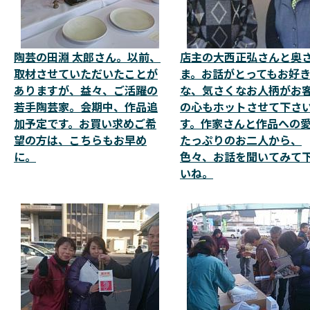
陶芸の田淵 太郎さん。以前、
店主の大西正弘さんと奥
取材させていただいたことが
ま。お話がとってもお好
ありますが、益々、ご活躍の
な、気さくなお人柄がお
若手陶芸家。会期中、作品追
の心もホットさせて下さ
加予定です。お買い求めご希
す。作家さんと作品への
望の方は、こちらもお早め
たっぷりのお二人から、
に。
色々、お話を聞いてみて
いね。