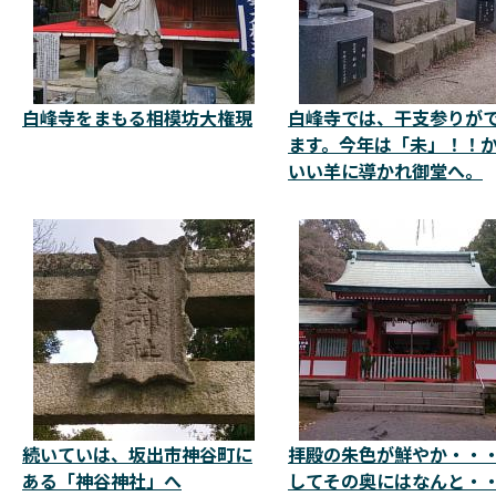
白峰寺をまもる相模坊大権現
白峰寺では、干支参りが
ます。今年は「未」！！
いい羊に導かれ御堂へ。
続いていは、坂出市神谷町に
拝殿の朱色が鮮やか・・
ある「神谷神社」へ
してその奥にはなんと・