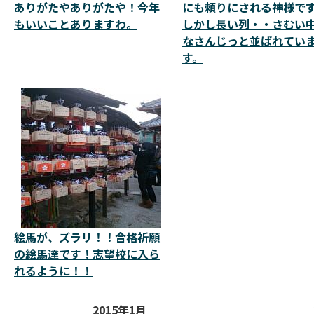
ありがたやありがたや！今年
にも頼りにされる神様で
もいいことありますわ。
しかし長い列・・さむい
なさんじっと並ばれてい
す。
絵馬が、ズラリ！！合格祈願
の絵馬達です！志望校に入ら
れるように！！
2015年1月