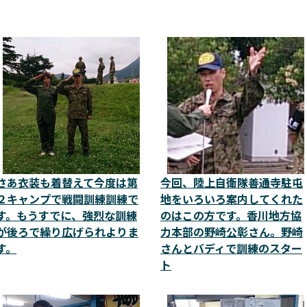
さあ衣装も着替えて今度は第
今回、陸上自衛隊善通寺駐屯
２キャンプで戦闘訓練訓練で
地をいろいろ案内してくれた
す。もうすでに、強烈な訓練
のはこの方です。香川地方協
が後ろで繰り広げられよりま
力本部の野崎公彰さん。野崎
す。
さんとバディで訓練のスター
ト