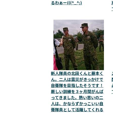
るわぁー(((^_^;)
新人隊員の北田くんと藤本く
ん。二人は震災がきっかけで
自衛隊を目指したそうです！
厳しい訓練を３ヶ月間がんば
ってきました。熱い思いの二
人は、かならずかっこいい自
衛隊員として活躍してくれる