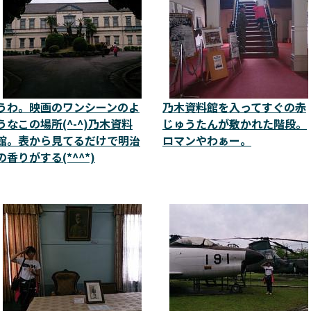
うわ。映画のワンシーンのよ
乃木資料館を入ってすぐの赤
うなこの場所(^-^)乃木資料
じゅうたんが敷かれた階段。
館。表から見てるだけで明治
ロマンやわぁー。
の香りがする(*^^*)