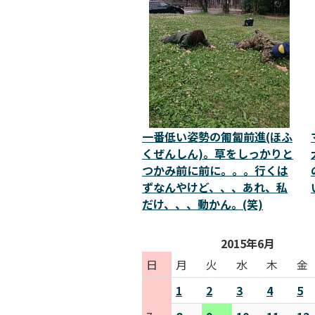
一番低い姿勢の匍匐前進(ほふ
くぜんしん)。草をしっかりと
つかみ前に前に。。。行くは
ずなんやけど、、、あれ、私
だけ、、、動かん。(笑)
2015年6月
日
月
火
水
木
金
1
2
3
4
5