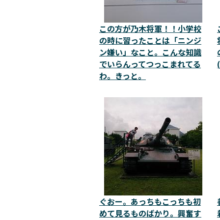
この方が乃木将軍！！小学校
の時に習ったことは「ニンジ
ン嫌い」なこと。こんな知識
でいらんってつっこまれてる
わ。きっと。
ぐおー。あっちもこっちも初
めて見るものばかり。興奮す