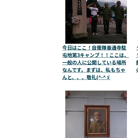
今日はここ！自衛隊善通寺駐
屯地第3キャンプ！！ここは、
一般の人に公開している場所
なんです。まずは、私もちゃ
んと、、、敬礼(^-^ゞ