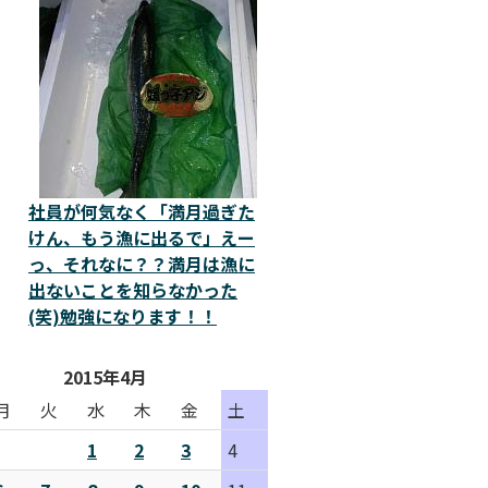
社員が何気なく「満月過ぎた
けん、もう漁に出るで」えー
っ、それなに？？満月は漁に
出ないことを知らなかった
(笑)勉強になります！！
2015年4月
月
火
水
木
金
土
1
2
3
4