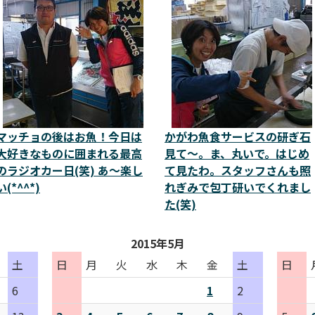
マッチョの後はお魚！今日は
かがわ魚食サービスの研ぎ石
大好きなものに囲まれる最高
見て～。ま、丸いで。はじめ
のラジオカー日(笑) あ～楽し
て見たわ。スタッフさんも照
い(*^^*)
れぎみで包丁研いでくれまし
た(笑)
2015年5月
土
日
月
火
水
木
金
土
日
6
1
2