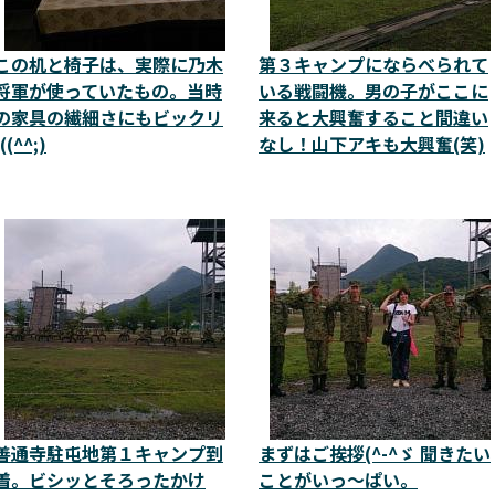
この机と椅子は、実際に乃木
第３キャンプにならべられて
将軍が使っていたもの。当時
いる戦闘機。男の子がここに
の家具の繊細さにもビックリ
来ると大興奮すること間違い
(((^^;)
なし！山下アキも大興奮(笑)
善通寺駐屯地第１キャンプ到
まずはご挨拶(^-^ゞ 聞きたい
着。ビシッとそろったかけ
ことがいっ～ぱい。