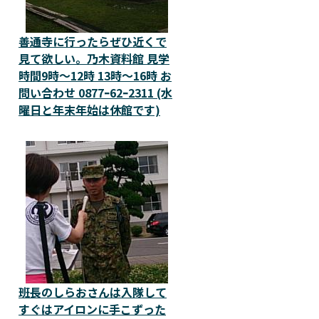
善通寺に行ったらぜひ近くで
見て欲しい。乃木資料館 見学
時間9時～12時 13時～16時 お
問い合わせ 0877ｰ62ｰ2311 (水
曜日と年末年始は休館です)
班長のしらおさんは入隊して
すぐはアイロンに手こずった