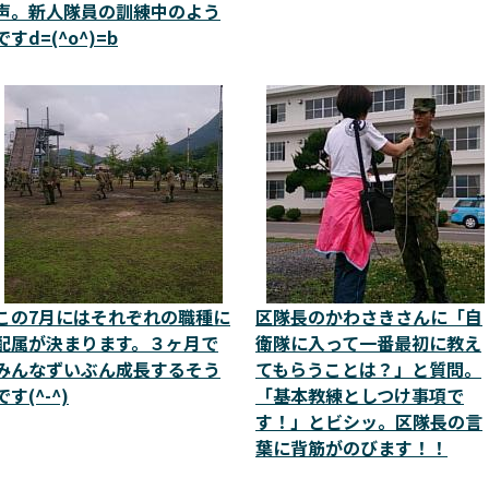
声。新人隊員の訓練中のよう
ですd=(^o^)=b
この7月にはそれぞれの職種に
区隊長のかわさきさんに「自
配属が決まります。３ヶ月で
衛隊に入って一番最初に教え
みんなずいぶん成長するそう
てもらうことは？」と質問。
です(^-^)
「基本教練としつけ事項で
す！」とビシッ。区隊長の言
葉に背筋がのびます！！