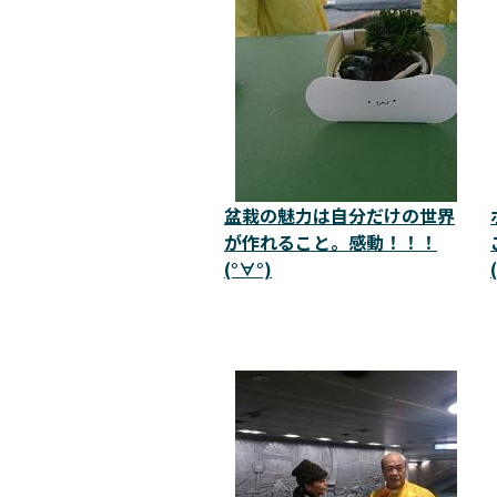
盆栽の魅力は自分だけの世界
が作れること。感動！！！
(°∀°)