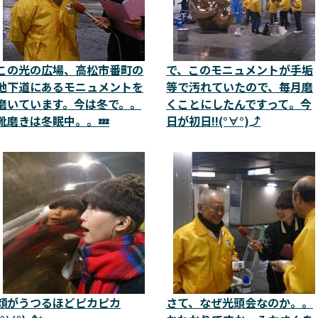
この光の広場、高松市番町の
で、このモニュメントが手垢
地下道にあるモニュメントを
等で汚れていたので、毎月磨
磨いています。今は冬で。。
くことにしたんですって。今
靴磨きは冬眠中。。💤
日が初日!!(°∀°)⤴
顔がうつるほどピカピカ
さて、なぜ光頭会なのか。。