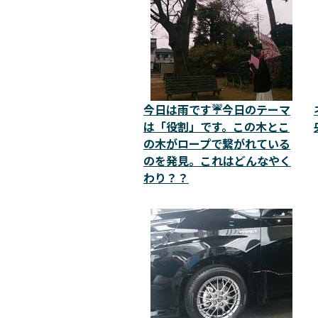
今日は雨です☔今日のテーマ
は「役割」です。この木とこ
の木がロープで繋がれている
のを発見。これはどんなやく
わり？？