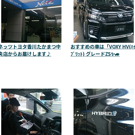
ネッツトヨタ香川たかまつ中
おすすめの車は「VOXY HV(ﾊ
央店からお届けします♪
ﾌﾞﾘｯﾄ) グレードZS✨🚙