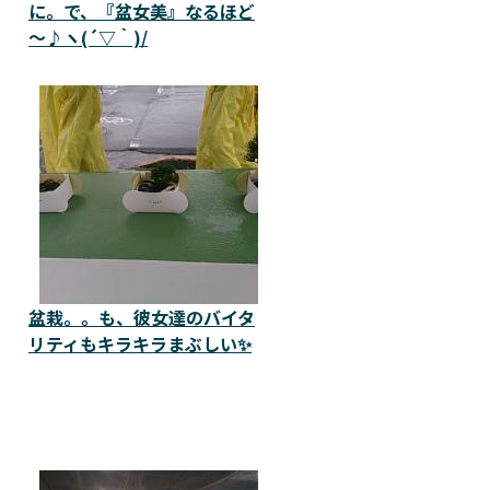
に。で、『盆女美』なるほど
～♪ヽ(´▽｀)/
盆栽。。も、彼女達のバイタ
リティもキラキラまぶしい✨