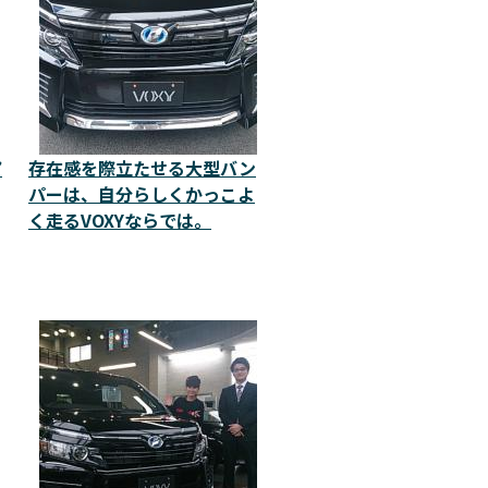
ｲ
存在感を際立たせる大型バン
パーは、自分らしくかっこよ
く走るVOXYならでは。