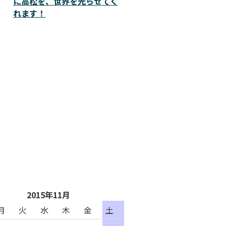
に高松を、世界を光らせてく
れます！
2015年11月
月
火
水
木
金
土