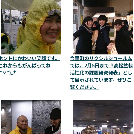
ホントにかわいい笑顔です。
今里町のリクシルショールム
これからもがんばってね
では、2月5日まで『高松盆栽
(°∀°)⤴
活性化の課題研究発表』とし
て展示されています。ぜひご
覧ください。