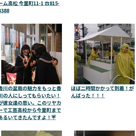
ーム高松 今里町11-1 ☎815-
3388
香川の盆栽の魅力をもっと香
ほぼ二時間かかって到着！が
川の人にしってもらいたい！
んばった！！！
が彼女達の思い。このリヤカ
ーで工芸高校から今里町まで
あるいてきたんですよ！☔