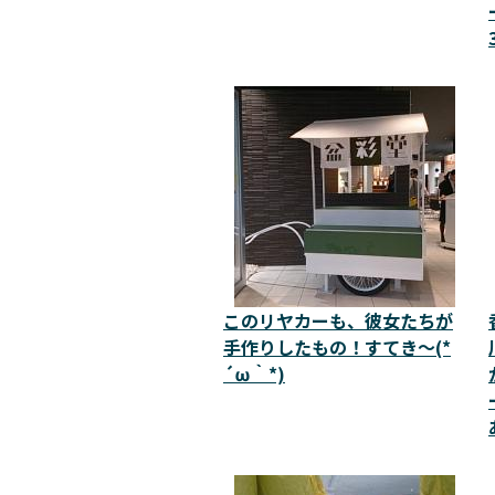
このリヤカーも、彼女たちが
手作りしたもの！すてき～(*
´ω｀*)