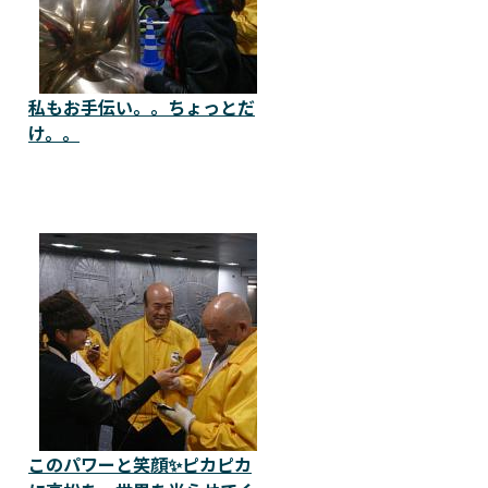
私もお手伝い。。ちょっとだ
け。。
このパワーと笑顔✨ピカピカ