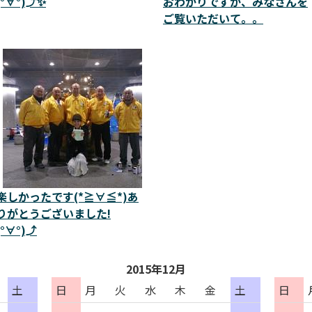
(°∀°)⤴✨
おわかりですか、みなさんを
ご覧いただいて。。
楽しかったです(*≧∀≦*)あ
りがとうございました!
(°∀°)⤴
2015年12月
土
日
月
火
水
木
金
土
日