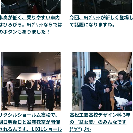
車高が低く、乗りやすい車内
今回、ﾊｲﾌﾞﾘｯﾄが新しく登場
はひろびろ。ﾊｲﾌﾞﾘｯﾄならでは
て話題になりますね。
のボタンもありました！
リクシルショールム高松で、
高松工芸高校デザイン科 3年
明日明後日と盆栽教室が開催
の『盆女美』のみんなです
されるんです。 LIXILショール
(°∀°)⤴✨