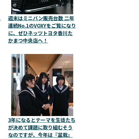
し
週末はミニバン販売台数 二年
連続No.1のVOXYをご覧になり
に、ぜひネッツトヨタ香川た
かまつ中央店へ！
3年になるとテーマを生徒たち
が決めて課題に取り組むそう
なのですが、今年は『盆栽』