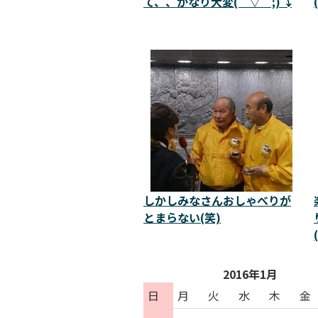
て、、かなり大変(￣▽￣;)⤵
しかしみなさんおしゃべりが
とまらない(笑)
2016年1月
日
月
火
水
木
金