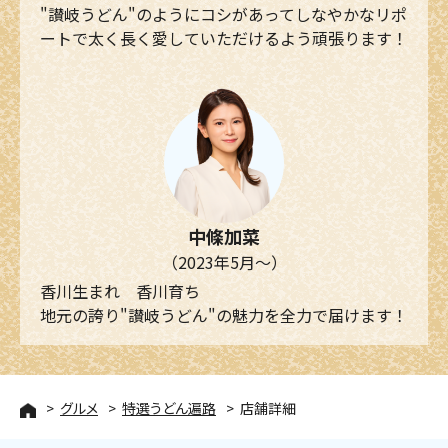
"讃岐うどん"のようにコシがあってしなやかなリポ
ートで太く長く愛していただけるよう頑張ります！
中條加菜
（2023年5月～）
香川生まれ 香川育ち
地元の誇り"讃岐うどん"の魅力を全力で届けます！
グルメ
特選うどん遍路
店舗詳細