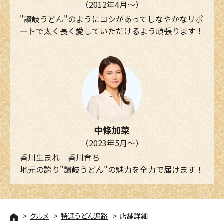
（2012年4月～）
"讃岐うどん"のようにコシがあってしなやかなリポ
ートで太く長く愛していただけるよう頑張ります！
中條加菜
（2023年5月～）
香川生まれ 香川育ち
地元の誇り"讃岐うどん"の魅力を全力で届けます！
グルメ
特選うどん遍路
店舗詳細