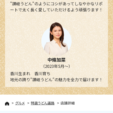
"讃岐うどん"のようにコシがあってしなやかなリポ
ートで太く長く愛していただけるよう頑張ります！
中條加菜
（2023年5月～）
香川生まれ 香川育ち
地元の誇り"讃岐うどん"の魅力を全力で届けます！
グルメ
特選うどん遍路
店舗詳細