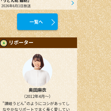
「うどん処 麺紡」
2026年6月1日放送
一覧へ
リポーター
奥田麻衣
（2012年4月～）
"讃岐うどん"のようにコシがあってし
なやかなリポートで太く長く愛してい