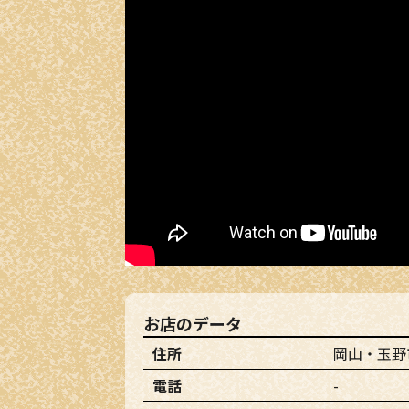
お店のデータ
住所
岡山・玉野市
電話
-