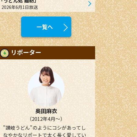
「うどん処 麺紡」
2026年6月1日放送
一覧へ
リポーター
奥田麻衣
（2012年4月～）
"讃岐うどん"のようにコシがあってし
なやかなリポートで太く長く愛してい