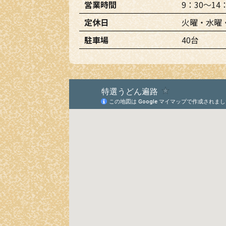
営業時間
9：30～14
定休日
火曜・水曜
駐車場
40台