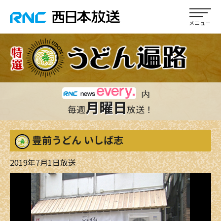
内
月曜日
毎週
放送！
豊前うどん いしば志
2019年7月1日放送