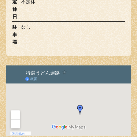
定
不定休
休
日
駐
なし
車
場