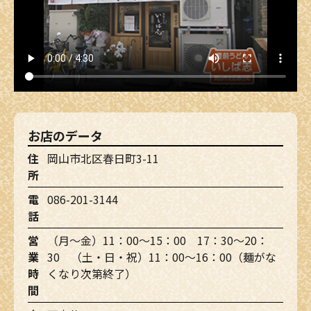
お店のデータ
住
岡山市北区春日町3-11
所
電
086-201-3144
話
営
（月～金）11：00～15：00 17：30～20：
業
30 （土・日・祝）11：00～16：00（麺がな
時
くなり次第終了）
間