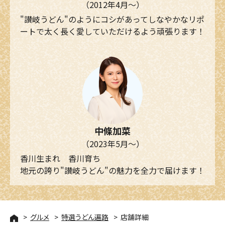
（2012年4月～）
"讃岐うどん"のようにコシがあってしなやかなリポ
ートで太く長く愛していただけるよう頑張ります！
中條加菜
（2023年5月～）
香川生まれ 香川育ち
地元の誇り"讃岐うどん"の魅力を全力で届けます！
グルメ
特選うどん遍路
店舗詳細