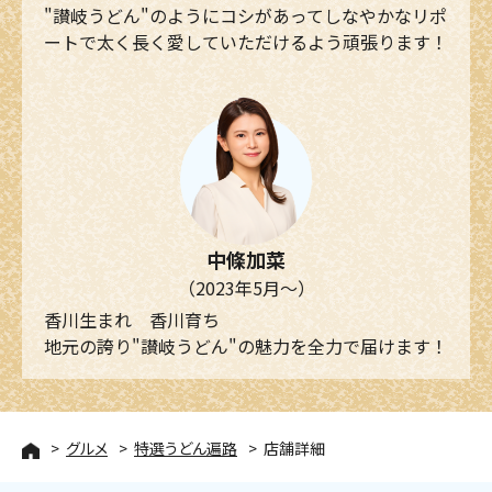
"讃岐うどん"のようにコシがあってしなやかなリポ
ートで太く長く愛していただけるよう頑張ります！
中條加菜
（2023年5月～）
香川生まれ 香川育ち
地元の誇り"讃岐うどん"の魅力を全力で届けます！
グルメ
特選うどん遍路
店舗詳細