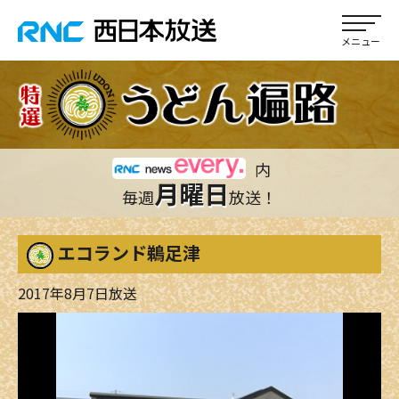
内
月曜日
毎週
放送！
エコランド鵜足津
2017年8月7日放送