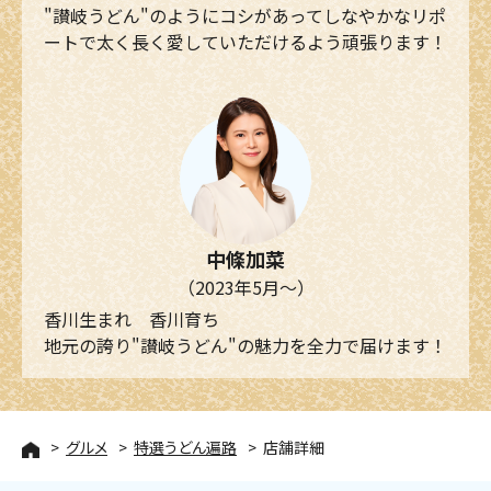
"讃岐うどん"のようにコシがあってしなやかなリポ
ートで太く長く愛していただけるよう頑張ります！
中條加菜
（2023年5月～）
香川生まれ 香川育ち
地元の誇り"讃岐うどん"の魅力を全力で届けます！
グルメ
特選うどん遍路
店舗詳細