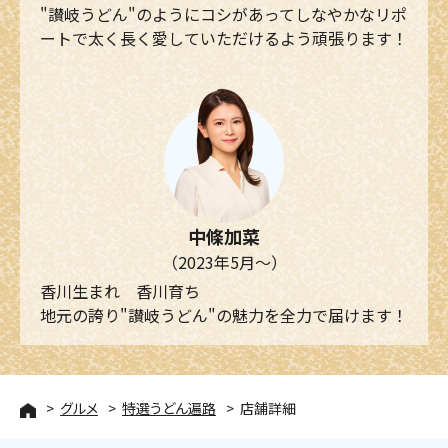
"讃岐うどん"のようにコシがあってしなやかなリポ
ートで太く長く愛していただけるよう頑張ります！
中條加菜
（2023年5月～）
香川生まれ 香川育ち
地元の誇り"讃岐うどん"の魅力を全力で届けます！
グルメ
特選うどん遍路
店舗詳細