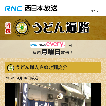
内
月曜日
毎週
放送！
うどん職人さぬき麺之介
2014年4月28日放送