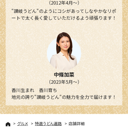
（2012年4月～）
"讃岐うどん"のようにコシがあってしなやかなリポ
ートで太く長く愛していただけるよう頑張ります！
中條加菜
（2023年5月～）
香川生まれ 香川育ち
地元の誇り"讃岐うどん"の魅力を全力で届けます！
グルメ
特選うどん遍路
店舗詳細