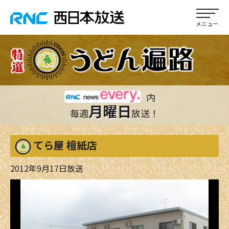
内
月曜日
毎週
放送！
てら屋 檀紙店
2012年9月17日放送