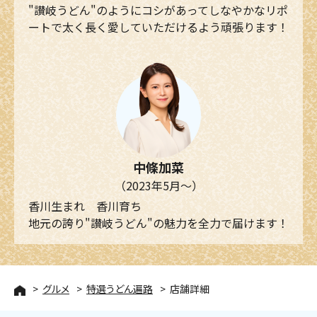
"讃岐うどん"のようにコシがあってしなやかなリポ
ートで太く長く愛していただけるよう頑張ります！
中條加菜
（2023年5月～）
香川生まれ 香川育ち
地元の誇り"讃岐うどん"の魅力を全力で届けます！
グルメ
特選うどん遍路
店舗詳細