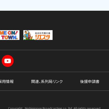
採用情報
関連、系列局リンク
後援申請書
Copyright , Nishinippon Broadcasting co.,ltd. All rights reserved.