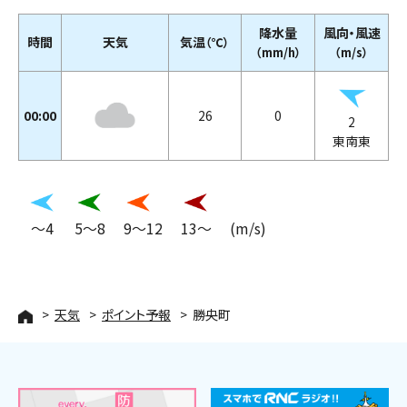
降水量
風向・風速
時間
天気
気温
（℃）
（mm/h）
（m/s）
00:00
26
0
2
東南東
～4
5～8
9～12
13～
(m/s)
天気
ポイント予報
勝央町