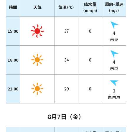
降水量
風向・風速
時間
天気
気温
（℃）
（mm/h）
（m/s）
15:00
37
0
4
南東
18:00
34
0
4
南東
21:00
29
0
3
東南東
8月7日（金）