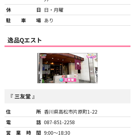
休日
日・月曜
駐車場
あり
逸品Qエスト
三友堂
住所
香川県高松市片原町1-22
電話
087-851-2258
営業時間
9:00～18:30