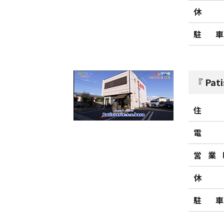
休
駐
Pat
住
電
営業
休
駐