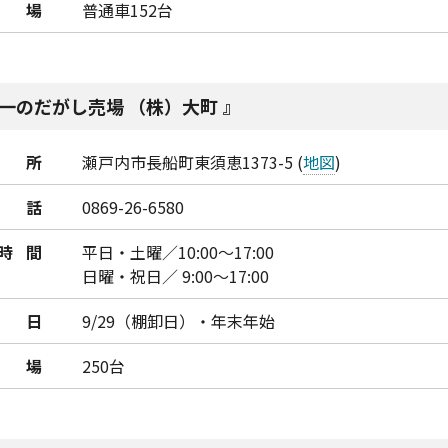
車場
普通車152台
一のだがし売場 （株）大町
所
瀬戸内市長船町東須恵1373-5 (
地図
)
話
0869-26-6580
時間
平日・土曜／10:00～17:00
日曜・祝日／ 9:00～17:00
日
9/29（棚卸日）・年末年始
車場
250台