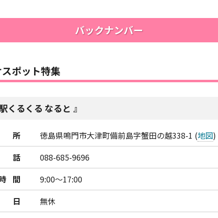
バックナンバー
けスポット特集
駅くるくる なると
所
徳島県鳴門市大津町備前島字蟹田の越338-1 (
地図
)
話
088-685-9696
時間
9:00～17:00
日
無休