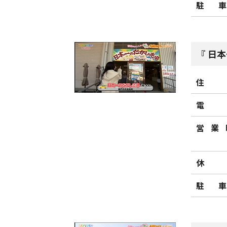
駐
日本
住
電
営業
休
駐