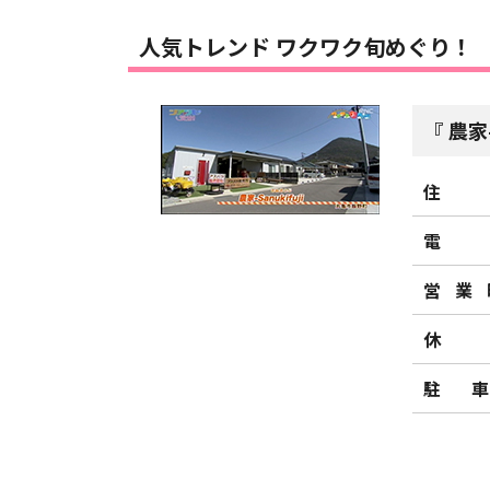
人気トレンド ワクワク旬めぐり！
農家-
住
電
営業
休
駐