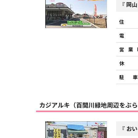
岡山
住
電
営業
休
駐
カジアルキ（百間川緑地周辺をぶら
おい