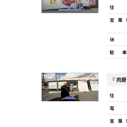
住
営業
休
駐
肉屋
住
電
営業