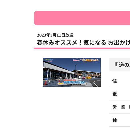
2023年3月11日放送
春休みオススメ！気になる お出か
道の
住
電
営業
休