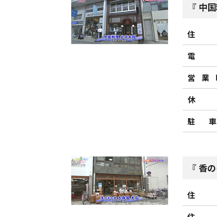
中国
住
電
営業
休
駐
香の
住
住