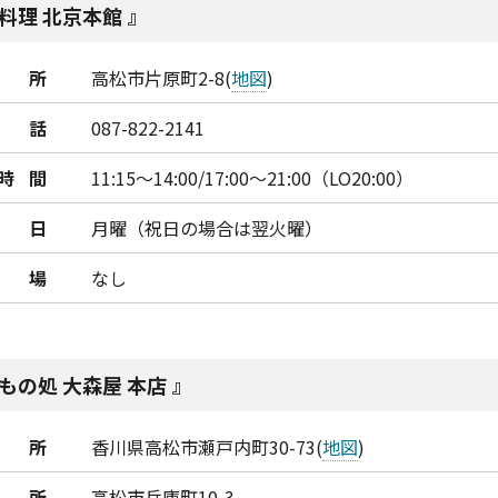
料理 北京本館
所
高松市片原町2-8(
地図
)
話
087-822-2141
時間
11:15～14:00/17:00～21:00（LO20:00）
日
月曜（祝日の場合は翌火曜）
車場
なし
もの処 大森屋 本店
所
香川県高松市瀬戸内町30-73(
地図
)
所
高松市兵庫町10-3