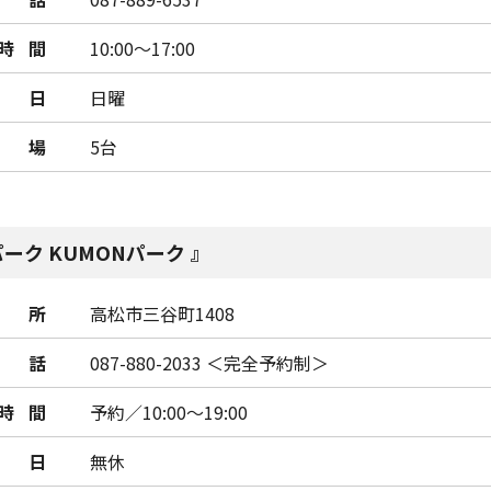
時間
10:00～17:00
日
日曜
車場
5台
パーク KUMONパーク
所
高松市三谷町1408
話
087-880-2033 ＜完全予約制＞
時間
予約／10:00～19:00
日
無休