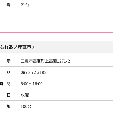
車場
21台
ふれあい産直市
所
三豊市高瀬町上高瀬1271-2
話
0875-72-3192
時間
8:00～16:00
日
水曜
車場
100台