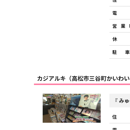
電
営業
休
駐
カジアルキ（高松市三谷町かいわい
みゅ
住
電