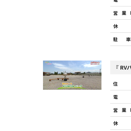
営業
休
駐
RV
住
電
営業
休