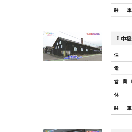
駐
中橋
住
電
営業
休
駐