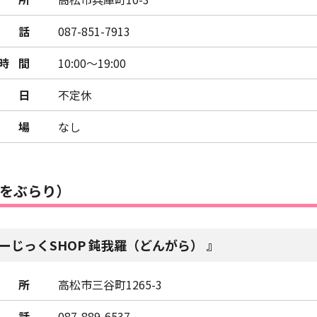
話
087-851-7913
時間
10:00～19:00
日
不定休
車場
なし
をぶらり）
ーじっくSHOP 鈍我羅（どんがら）
所
高松市三谷町1265-3
話
087-889-6537