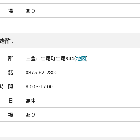
車場
あり
造酢
所
三豊市仁尾町仁尾944(
地図
)
話
0875-82-2802
時間
8:00～17:00
日
無休
車場
あり