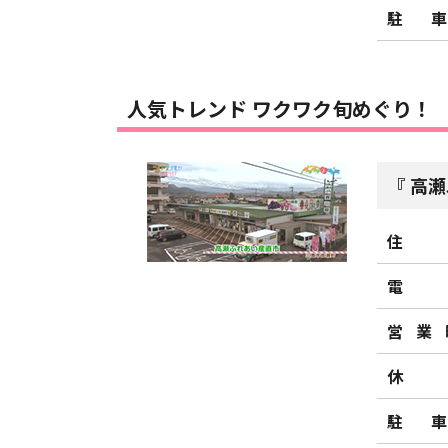
駐
人気トレンド ワクワク旬めぐり！
高瀬
住
電
営業
休
駐