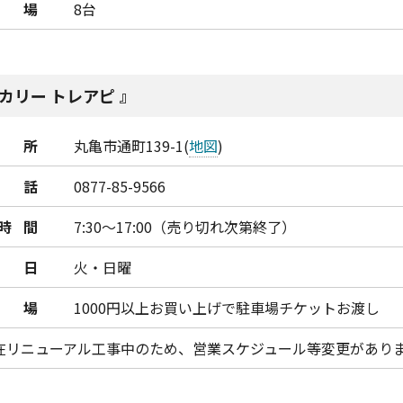
車場
8台
カリー トレアピ
所
丸亀市通町139-1(
地図
)
話
0877-85-9566
時間
7:30～17:00（売り切れ次第終了）
日
火・日曜
車場
1000円以上お買い上げで駐車場チケットお渡し
在リニューアル工事中のため、営業スケジュール等変更があり