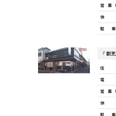
営業
休
駐
割烹
住
電
営業
休
駐