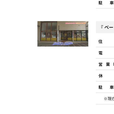
駐
ベー
住
電
営業
休
駐
※現