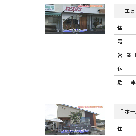
エビ
住
電
営業
休
駐
ホー
住