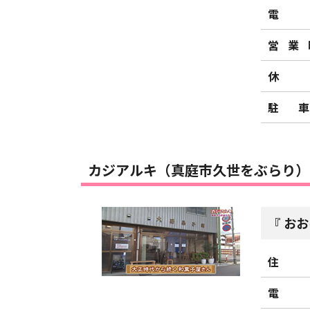
電
営業
休
駐
カジアルキ（真庭市久世をぶらり）
おお
住
電