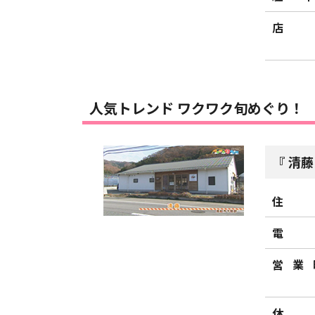
店
人気トレンド ワクワク旬めぐり！
清藤
住
電
営業
休