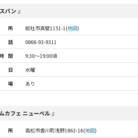
スパン
所
総社市真壁1151-1(
地図
)
話
0866-93-9311
時間
9:30～19:00頃
日
水曜
車場
あり
ムカフェ ニューベル
所
高松市香川町浅野1863-16(
地図
)