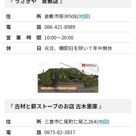
うさぎや 倉敷店
住所
倉敷市笹沖508(
地図
)
電話
086-421-8989
営業時間
10:00～20:00
休日
元旦、棚卸日を除いて年中無休
古材と薪ストーブのお店 古木里庫
住所
三豊市仁尾町仁尾乙264(
地図
)
電話
0875-82-3837