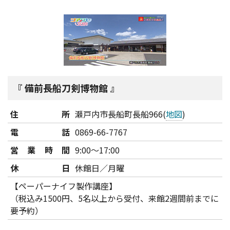
備前長船刀剣博物館
住所
瀬戸内市長船町長船966(
地図
)
電話
0869-66-7767
営業時間
9:00～17:00
休日
休館日／月曜
【ペーパーナイフ製作講座】
（税込み1500円、5名以上から受付、来館2週間前までに
要予約）