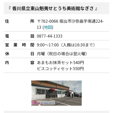
香川県立東山魁夷せとうち美術館なぎさ
住所
〒762-0066 坂出市沙弥島字南通224-
13 (
地図
)
電話
0877-44-1333
営業時間
9:00～17:00（入館は16:30まで）
休日
月曜（祝日の場合は翌火曜）
内容
あまもお抹茶セット540円
ビスコッティセット550円