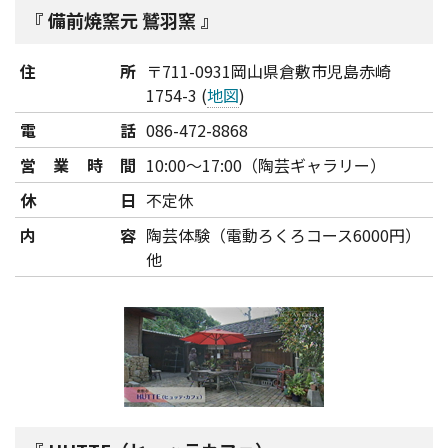
備前焼窯元 鷲羽窯
住所
〒711-0931岡山県倉敷市児島赤崎
1754-3 (
地図
)
電話
086-472-8868
営業時間
10:00～17:00（陶芸ギャラリー）
休日
不定休
内容
陶芸体験（電動ろくろコース6000円）
他