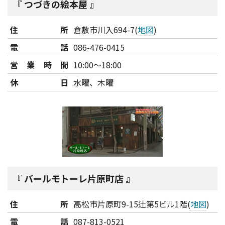
つづきの絵本屋
住所
倉敷市川入694-7(
地図
)
電話
086-476-0415
営業時間
10:00～18:00
休日
水曜、木曜
バールモトーレ片原町店
住所
高松市片原町9-15辻第5ビル1階(
地図
)
電話
087-813-0521