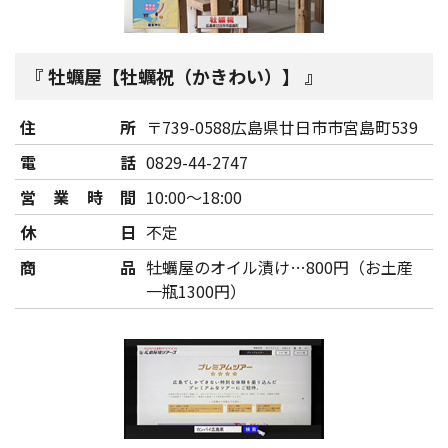
牡蠣屋【牡蠣祝（かきわい）】
住所
〒739-0588広島県廿日市市宮島町539
電話
0829-44-2747
営業時間
10:00～18:00
休日
不定
商品
牡蠣屋のオイル漬け…800円（お土産
一瓶1300円）