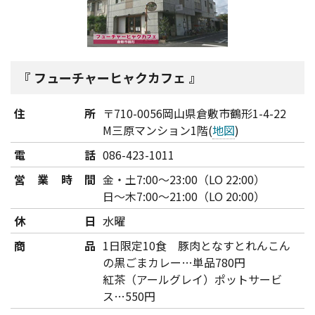
フューチャーヒャクカフェ
住所
〒710-0056岡山県倉敷市鶴形1-4-22
M三原マンション1階(
地図
)
電話
086-423-1011
営業時間
金・土7:00～23:00（LO 22:00）
日～木7:00～21:00（LO 20:00）
休日
水曜
商品
1日限定10食 豚肉となすとれんこん
の黒ごまカレー…単品780円
紅茶（アールグレイ）ポットサービ
ス…550円