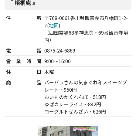
梧桐庵
住所
〒768-0061香川県観音寺市八幡町1-2-
7(
地図
)
（四国霊場68番神恵院・69番観音寺境
内）
電話
0875-24-6869
営業時間
9:00～16:00
休日
木曜
商品
バーバラさんの気まぐれ和スイーツプ
レート…950円
おいものかくれんぼ…518円
ゆばカレーライス…842円
ヨーグルトぜんざい…626円