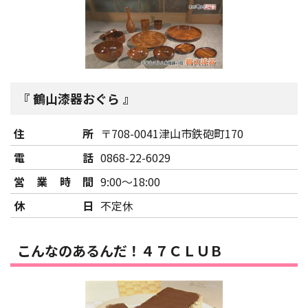
鶴山漆器おぐら
住所
〒708-0041津山市鉄砲町170
電話
0868-22-6029
営業時間
9:00～18:00
休日
不定休
こんなのあるんだ！４７ＣＬＵＢ