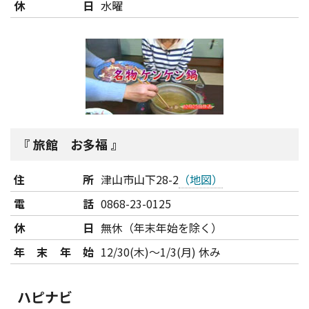
休日
水曜
旅館 お多福
住所
津山市山下28-2
（地図）
電話
0868-23-0125
休日
無休（年末年始を除く）
年末年始
12/30(木)～1/3(月) 休み
ハピナビ