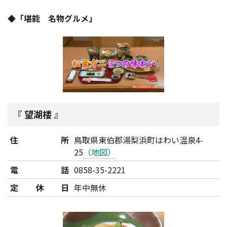
◆「堪能 名物グルメ」
望湖楼
住所
鳥取県東伯郡湯梨浜町はわい温泉4-
25
（地図）
電話
0858-35-2221
定休日
年中無休