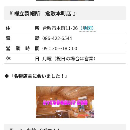
襟立製帽所 倉敷本町店
住所
倉敷市本町11-26
（地図）
電話
086-422-6544
営業時間
09：30～18：00
休日
月曜（祝日の場合は営業）
◆「名物店主に会いました！」