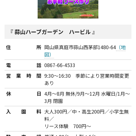
蒜山ハーブガーデン ハービル
住所
岡山県真庭市蒜山西茅部1480-64
（地
図）
電話
0867-66-4533
営業時間
9:30～16:30 季節により営業時間変更
あり
休日
4月～8月 無休/9月～12月 水曜日/1月～
3月 閉園
入園料
大人300円／中・高生200円／小学生無
料／
リース体験 700円～