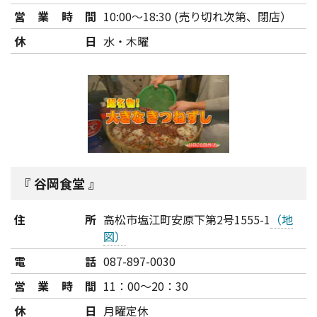
営業時間
10:00～18:30 (売り切れ次第、閉店）
休日
水・木曜
谷岡食堂
住所
高松市塩江町安原下第2号1555-1
（地
図）
電話
087-897-0030
営業時間
11：00～20：30
休日
月曜定休