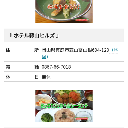
ホテル蒜山ヒルズ
住所
岡山県真庭市蒜山富山根694-129
（地
図）
電話
0867-66-7018
休日
無休