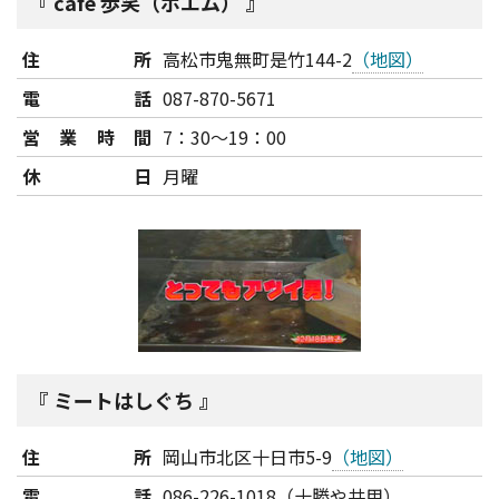
cafe 歩笑（ポエム）
住所
高松市鬼無町是竹144-2
（地図）
電話
087-870-5671
営業時間
7：30～19：00
休日
月曜
ミートはしぐち
住所
岡山市北区十日市5-9
（地図）
電話
086-226-1018（十勝や共用）