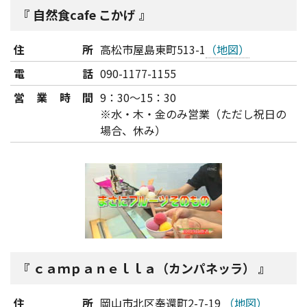
自然食cafe こかげ
住所
高松市屋島東町513-1
（地図）
電話
090-1177-1155
営業時間
9：30～15：30
※水・木・金のみ営業（ただし祝日の
場合、休み）
ｃａｍｐａｎｅｌｌａ（カンパネッラ）
住所
岡山市北区奉還町2-7-19
（地図）