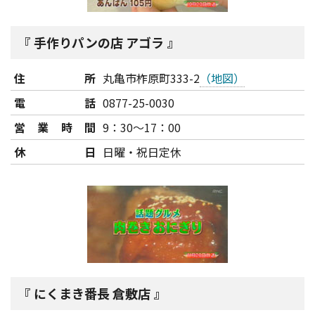
手作りパンの店 アゴラ
住所
丸亀市柞原町333-2
（地図）
電話
0877-25-0030
営業時間
9：30～17：00
休日
日曜・祝日定休
にくまき番長 倉敷店