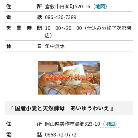
住所
倉敷市白楽町520-16
（地図）
電話
086-426-7389
営業時間
10：00～20：00（仕込み分終了次第閉
店）
休日
年中無休
国産小麦と天然酵母 あいゆうわいえ
住所
岡山県美作市湯郷323-10
（地図）
電話
0868-72-0772