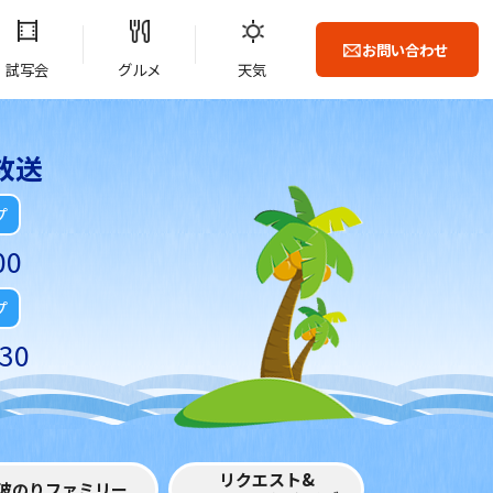
お問い合わせ
試写会
グルメ
天気
放送
プ
00
プ
30
リクエスト&
波のりファミリー