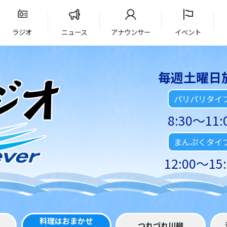
ラジオ
ニュース
アナウンサー
イベント
毎週土曜日
パリパリタイ
8:30～11:
まんぷくタイ
12:00～15:
料理はおまかせ
つれづれ川柳