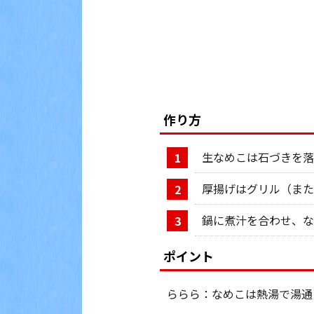
作り方
生なめこは石づきを落
1
厚揚げはグリル（ま
2
鍋に煮汁を合わせ、な
3
ポイント
ららら：なめこは熱湯で湯通