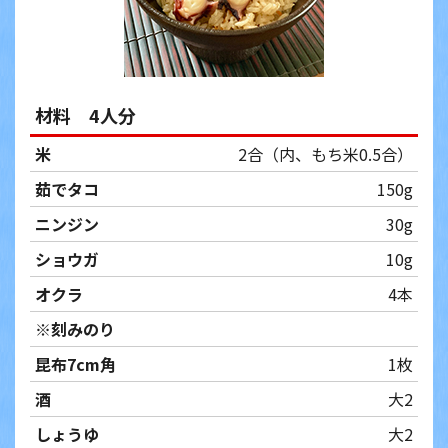
材料 4人分
米
2合（内、もち米0.5合）
茹でタコ
150g
ニンジン
30g
ショウガ
10g
オクラ
4本
※刻みのり
昆布7cm角
1枚
酒
大2
しょうゆ
大2