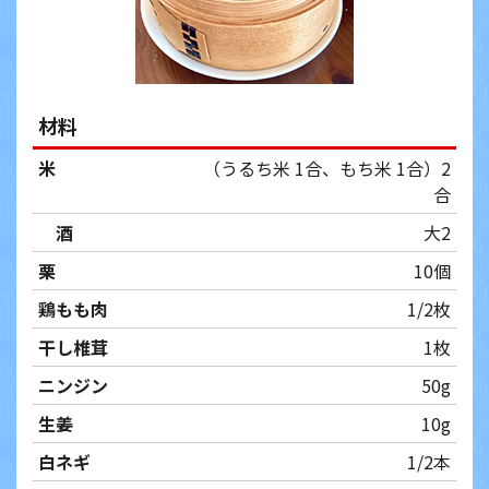
材料
米
（うるち米 1合、もち米 1合）2
合
酒
大2
栗
10個
鶏もも肉
1/2枚
干し椎茸
1枚
ニンジン
50g
生姜
10g
白ネギ
1/2本