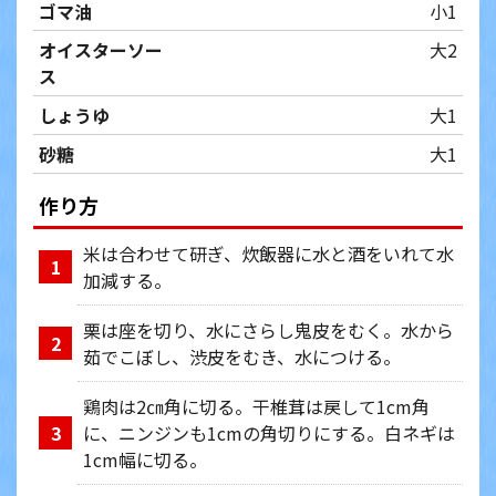
ゴマ油
小1
オイスターソー
大2
ス
しょうゆ
大1
砂糖
大1
作り方
米は合わせて研ぎ、炊飯器に水と酒をいれて水
1
加減する。
栗は座を切り、水にさらし鬼皮をむく。水から
2
茹でこぼし、渋皮をむき、水につける。
鶏肉は2㎝角に切る。干椎茸は戻して1cm角
に、ニンジンも1cmの角切りにする。白ネギは
3
1cm幅に切る。