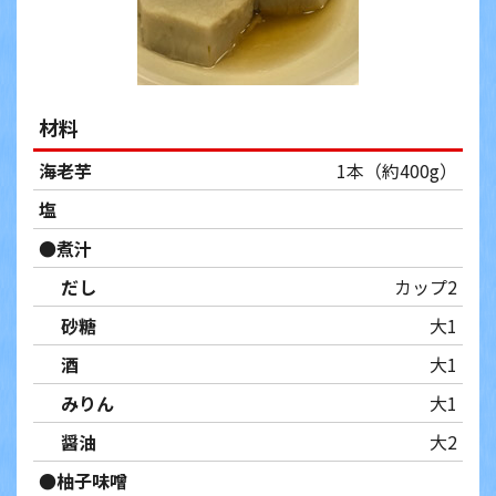
材料
海老芋
1本（約400g）
塩
●煮汁
だし
カップ2
砂糖
大1
酒
大1
みりん
大1
醤油
大2
●柚子味噌