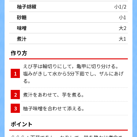
柚子胡椒
小1/2
砂糖
小1
味噌
大2
煮汁
大1
作り方
えび芋は輪切りにして，亀甲に切り分ける。
塩みがきして水から5分下茹でし、ザルにあげ
1
る。
煮汁をあわせて、芋を煮る。
2
柚子味噌を合わせて添える。
3
ポイント