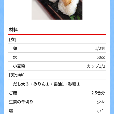
材料
[衣]
卵
1/2個
水
50cc
小麦粉
カップ1/2
[天つゆ]
だし大３：みりん１：醤油1：砂糖１
ご飯
2.5合分
生姜の千切り
少々
塩
小１