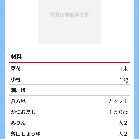
材料
菜花
1束
小柱
50g
酒、塩
八方地
カップ１
かつおだし
１５０cc
みりん
大２
薄口しょうゆ
大２