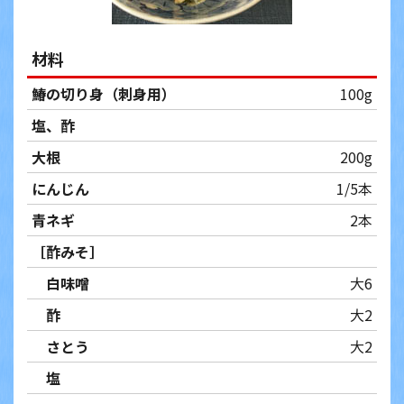
材料
鰆の切り身（刺身用）
100g
塩、酢
大根
200g
にんじん
1/5本
青ネギ
2本
［酢みそ］
白味噌
大6
酢
大2
さとう
大2
塩