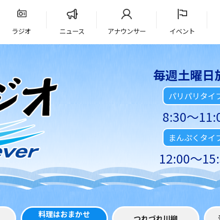
ラジオ
ニュース
アナウンサー
イベント
毎週土曜日
パリパリタイ
8:30～11:
まんぷくタイ
12:00～15:
料理はおまかせ
つれづれ川柳