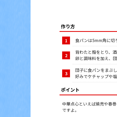
作り方
食パンは5mm角に切
1
背わたと殻をとり、酒
2
卵と調味料を加え、団
団子に食パンをまぶし
3
好みでケチャップや塩
ポイント
中華点心といえば焼売や春巻
ですよ。