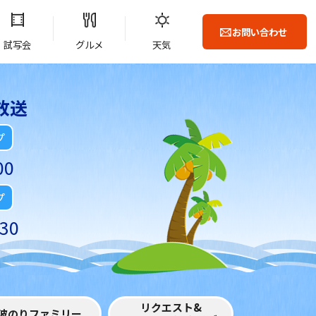
お問い合わせ
試写会
グルメ
天気
放送
プ
00
プ
30
リクエスト&
波のりファミリー