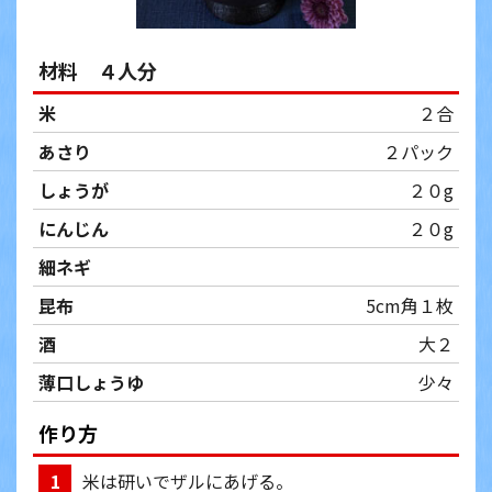
材料 ４人分
米
２合
あさり
２パック
しょうが
２０g
にんじん
２０g
細ネギ
昆布
5cm角１枚
酒
大２
薄口しょうゆ
少々
作り方
米は研いでザルにあげる。
1