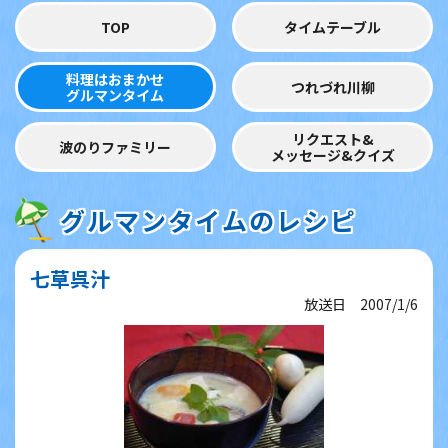
TOP
タイムテーブル
料理はおまかせ
つれづれ川柳
グルマンタイム
リクエスト&
波のりファミリー
メッセージ&クイズ
グルマンタイムのレシピ
七草呉汁
放送日 2007/1/6