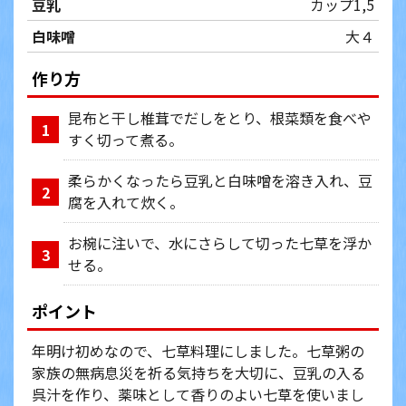
豆乳
カップ1,5
白味噌
大４
作り方
昆布と干し椎茸でだしをとり、根菜類を食べや
1
すく切って煮る。
柔らかくなったら豆乳と白味噌を溶き入れ、豆
2
腐を入れて炊く。
お椀に注いで、水にさらして切った七草を浮か
3
せる。
ポイント
年明け初めなので、七草料理にしました。七草粥の
家族の無病息災を祈る気持ちを大切に、豆乳の入る
呉汁を作り、薬味として香りのよい七草を使いまし