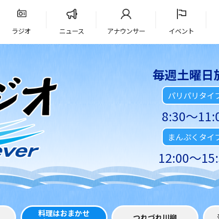
ラジオ
ニュース
アナウンサー
イベント
毎週土曜日
パリパリタイ
8:30～11:
まんぷくタイ
12:00～15:
料理はおまかせ
つれづれ川柳