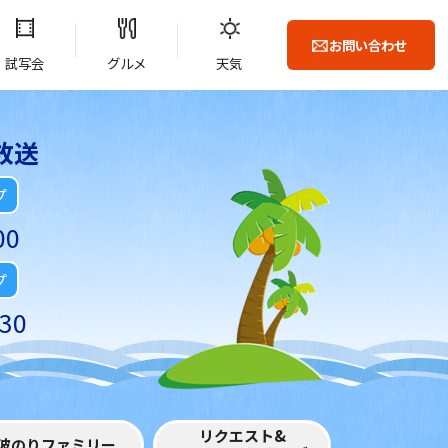
お問い合わせ
試写会
グルメ
天気
放送
プ
00
プ
30
リクエスト&
波のりファミリー