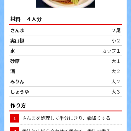
材料 ４人分
さんま
２尾
実山椒
小２
水
カップ１
砂糖
大１
酒
大２
みりん
大２
しょうゆ
大３
作り方
さんまを処理して半分にきり、霜降りする。
1