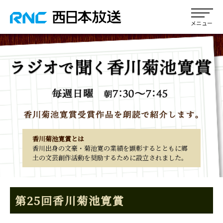
香川菊池寛賞とは
香川出身の文豪・菊池寛の業績を顕彰するとともに郷
土の文芸創作活動を奨励するために設立されました。
第25回香川菊池寛賞