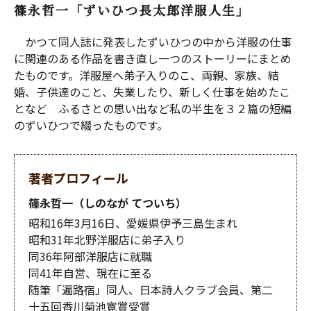
篠永哲一「ずいひつ長太郎洋服人生」
かつて同人誌に発表したずいひつの中から洋服の仕事
に関連のある作品を書き直し一つのストーリーにまとめ
たものです。洋服屋へ弟子入りのこ、両親、家族、結
婚、子供達のこと、失業したり、新しく仕事を始めたこ
となど ふるさとの思い出など私の半生を３２篇の短編
のずいひつで綴ったものです。
著者プロフィール
篠永哲一（しのなが てついち）
昭和16年3月16日、愛媛県伊予三島生まれ
昭和31年北野洋服店に弟子入り
同36年阿部洋服店に就職
同41年自営、現在に至る
随筆「遍路宿」同人、日本詩人クラブ会員、第二
十五回香川菊池寛賞受賞